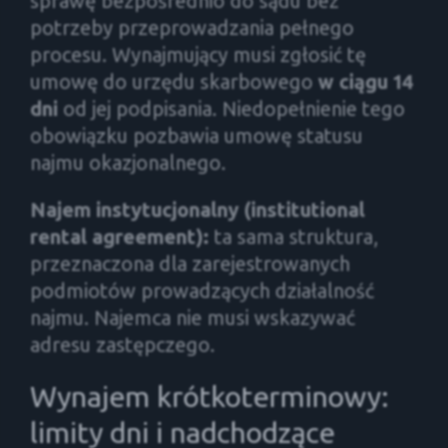
sprawę bezpośrednio do sądu bez
potrzeby przeprowadzania pełnego
procesu. Wynajmujący musi zgłosić tę
umowę do urzędu skarbowego
w ciągu 14
dni
od jej podpisania. Niedopełnienie tego
obowiązku pozbawia umowę statusu
najmu okazjonalnego.
Najem instytucjonalny (institutional
rental agreement):
ta sama struktura,
przeznaczona dla zarejestrowanych
podmiotów prowadzących działalność
najmu. Najemca nie musi wskazywać
adresu zastępczego.
Wynajem krótkoterminowy:
limity dni i nadchodzące