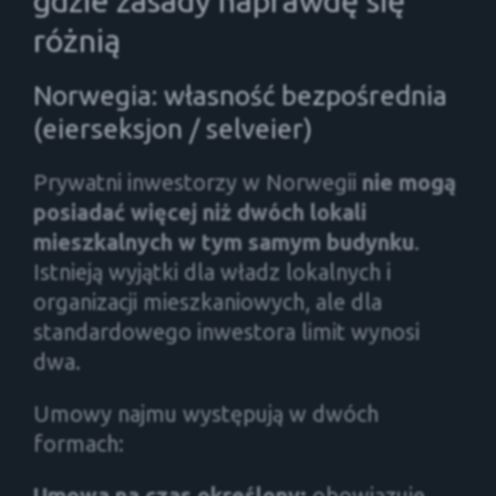
gdzie zasady naprawdę się
różnią
Norwegia: własność bezpośrednia
(eierseksjon / selveier)
Prywatni inwestorzy w Norwegii
nie mogą
posiadać więcej niż dwóch lokali
mieszkalnych w tym samym budynku
.
Istnieją wyjątki dla władz lokalnych i
organizacji mieszkaniowych, ale dla
standardowego inwestora limit wynosi
dwa.
Umowy najmu występują w dwóch
formach:
Umowa na czas określony:
obowiązuje