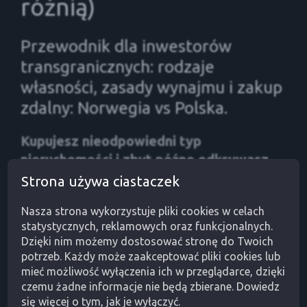
różnią)
Przewodnik dla inwestorów
transgranicznych: rodzaje
własności, zasady wynajmu i zakup
zdalny: Norwegia vs Polska.
Kupujesz nieodpowiedni typ
nieruchomości i zbyt późno odkrywasz,
że twoje plany wynajmu są po prostu
Strona używa ciastaczek
niedozwolone. Organizujesz zakup
Nasza strona wykorzystuje pliki cookies w celach
zdalny z błędną dokumentacją i
statystycznych, reklamowych oraz funkcjonalnych.
transakcja się sypie. To są błędy, których
Dzięki nim możemy dostosować stronę do Twoich
można uniknąć. Zdarzają się jednak
potrzeb. Każdy może zaakceptować pliki cookies lub
wtedy, gdy nie wiesz, jak dany rynek
mieć możliwość wyłączenia ich w przeglądarce, dzięki
czemu żadne informacje nie będą zbierane. Dowiedz
naprawdę działa. Ten przewodnik
się więcej o tym, jak je wyłączyć.